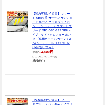
【緊急事態のP還元】 フリー
ド GB5/8系 カーテン サンシェ
ード 車中泊 グッズ プライバ
シーサンシェード フロント フ
リード GB5 GB6 GB7 GB8 ハ
イブリッド・クロスター ホン
ダ 【車用カーテン/カーフィル
ム/カーシェード/日よけ/日除
け/目隠し/専用】
13,800円
価格:
(2020/5/1 00:14時点)
感想(5件)
【緊急事態のP還元】 フリー
ド フリード GB5/8系 ハイブリ