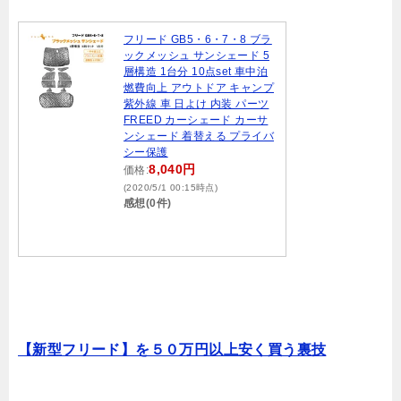
フリード GB5・6・7・8 ブラ
ックメッシュ サンシェード 5
層構造 1台分 10点set 車中泊
燃費向上 アウトドア キャンプ
紫外線 車 日よけ 内装 パーツ
FREED カーシェード カーサ
ンシェード 着替える プライバ
シー保護
8,040円
価格:
(2020/5/1 00:15時点)
感想(0件)
【新型フリード】を５０万円以上安く買う裏技