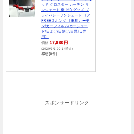
ッド クロスター カーテン サ
ンシェード 車中泊 グッズ プ
ライバシーサンシェード リア
FREED ホンダ 【車用カーテ
ン/カーフィルム/カーシェー
ド/日よけ/日除け/目隠し/専
用】
17,880円
価格:
(2020/5/1 00:14時点)
感想(0件)
スポンサードリンク