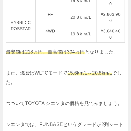
19.8ｋｍ/L
0
FF
¥2,803,90
20.8ｋｍ/L
0
HYBRID C
ROSSTAR
4WD
¥3,040,40
19.8ｋｍ/L
0
最安値は218万円、最高値は304万円
となりました。
また、燃費はWLTCモードで
15.6km/L～20.8km/L
でし
た。
つづいてTOYOTA シエンタの価格を見てみましょう。
シエンタでは、FUNBASEというグレードが2列シート