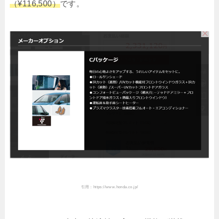
（¥116,500）
です。
引用：https://www.honda.co.jp/