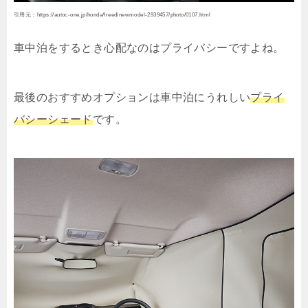
引用元：https://autoc-one.jp/honda/freed/newmodel-2939457/photo/0107.html
車中泊をするとき心配なのはプライバシーですよね。
最後のおすすめオプションは車中泊にうれしい
プライ
バシーシェード
です。