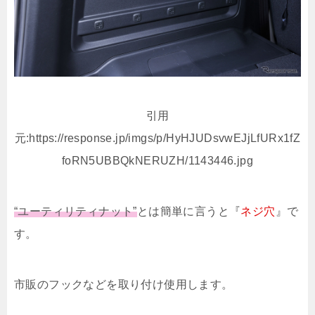
引用
元:https://response.jp/imgs/p/HyHJUDsvwEJjLfURx1fZ
foRN5UBBQkNERUZH/1143446.jpg
“ユーティリティナット”
とは簡単に言うと『
ネジ穴
』で
す。
市販のフックなどを取り付け使用します。