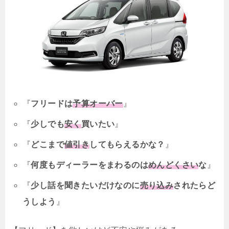
『
フリードは
予算オーバー
』
『
少しでも
安く
買いたい
』
『
どこまで
値引き
してもらえるかな？
』
『
何度もディーラーをまわるのは
めんどくさい
な
』
『
少し話を聞きたいだけなのに
売り込み
されたらど
うしよう
』